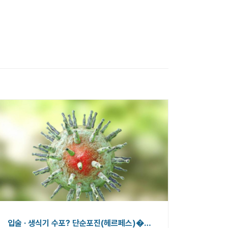
입술 · 생식기 수포? 단순포진(헤르페스)�…